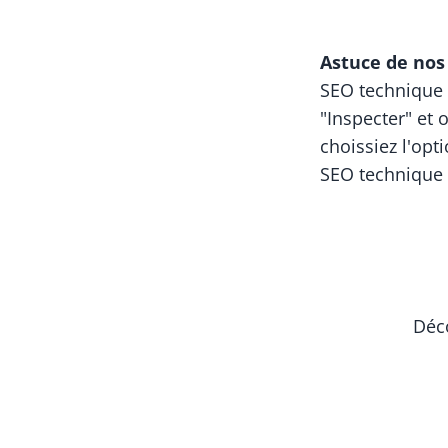
Astuce de no
SEO technique g
"Inspecter" et 
choissiez l'opt
SEO technique 
Déc