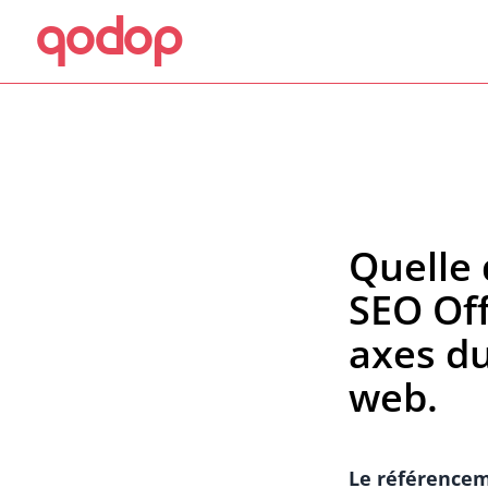
qodop
Aller au contenu principal
Aller au menu
Quelle 
SEO Off
axes du
web.
Le référenceme