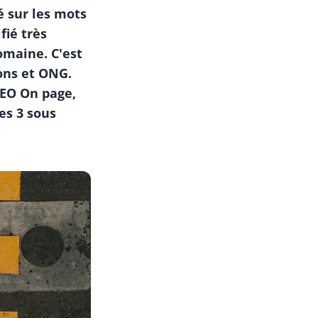
é sur les mots
fié très
omaine. C'est
ions et ONG.
 SEO On page,
es 3 sous