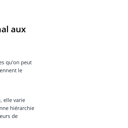
mal aux
es qu'on peut
ennent le
 elle varie
onne hiérarchie
teurs de