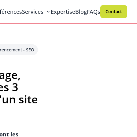
férences
Services
Expertise
Blog
FAQs
Contact
rencement - SEO
age,
es 3
un site
ont les