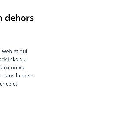
en dehors
e web et qui
cklinks qui
iaux ou via
t dans la mise
rence et