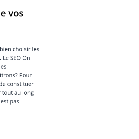
de vos
ien choisir les
s. Le SEO On
ues
ttrons? Pour
de constituer
r tout au long
'est pas