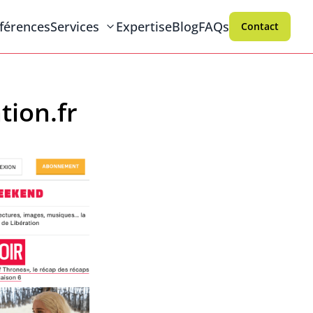
férences
Services
Expertise
Blog
FAQs
Contact
ion.fr