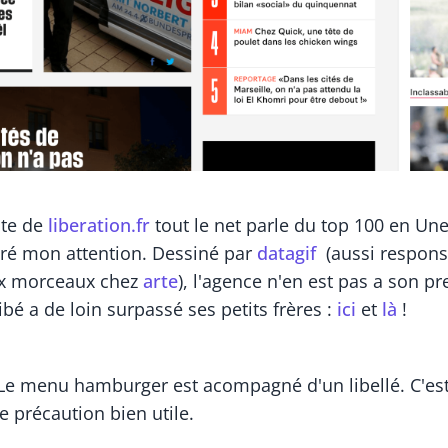
nte de
liberation.fr
tout le net parle du top 100 en Une
iré mon attention. Dessiné par
datagif
(aussi respons
x morceaux chez
arte
), l'agence n'en est pas a son p
ibé a de loin surpassé ses petits frères :
ici
et
là
!
Le menu hamburger est acompagné d'un libellé. C'est
ne précaution bien utile.