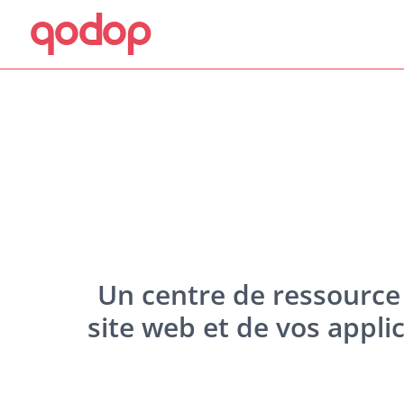
qodop
Aller au contenu principal
Aller au menu
Un centre de ressource 
site web et de vos appl