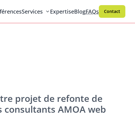
férences
Services
Expertise
Blog
FAQs
Contact
tre projet de refonte de
nos consultants AMOA web