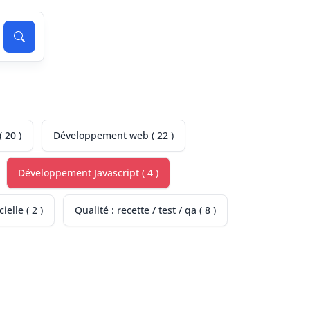
 20 )
Développement web ( 22 )
Développement Javascript ( 4 )
ielle ( 2 )
Qualité : recette / test / qa ( 8 )