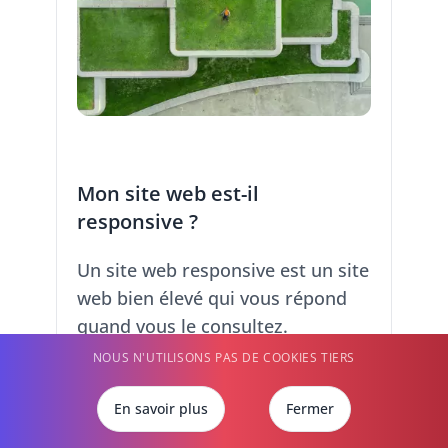
Mon site web est-il
responsive ?
Un site web responsive est un site
web bien élevé qui vous répond
quand vous le consultez.
Comment ? Non, ce n'est pas tout
NOUS N'UTILISONS PAS DE COOKIES TIERS
à fait cela !
En savoir plus
Fermer