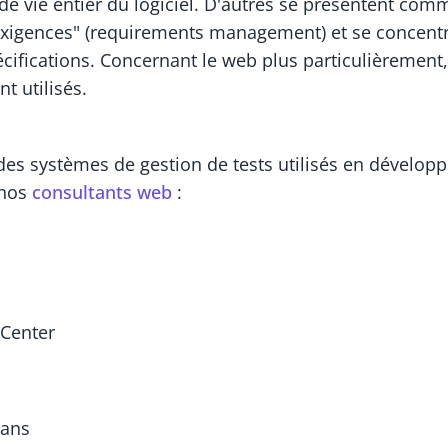
 de vie entier du logiciel. D'autres se présentent com
exigences" (requirements management) et se concentr
cifications. Concernant le web plus particulièrement, 
t utilisés.
e des systèmes de gestion de tests utilisés en dévelo
 nos
consultants web
:
 Center
lans