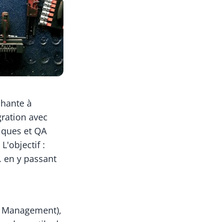
chante à
gration avec
niques et QA
L'objectif :
. en y passant
e Management),