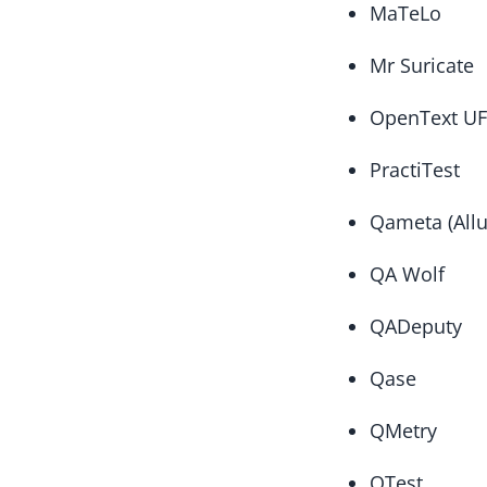
MaTeLo
Mr Suricate
OpenText U
PractiTest
Qameta (Allu
QA Wolf
QADeputy
Qase
QMetry
QTest