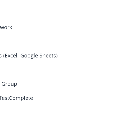
ework
 (Excel, Google Sheets)
t Group
 TestComplete