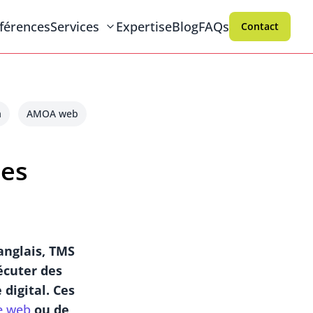
férences
Services
Expertise
Blog
FAQs
Contact
a
AMOA web
les
anglais, TMS
xécuter des
 digital. Ces
te web
ou de