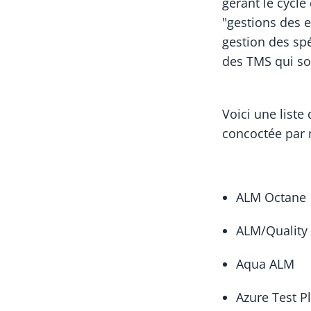
gérant le cycle
"gestions des 
gestion des spé
des TMS qui son
Voici une list
concoctée par
ALM Octane
ALM/Quality
Aqua ALM
Azure Test P