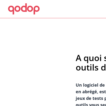
qodop
Aller au contenu principal
Aller au menu
A quoi 
outils 
Un logiciel de
en abrégé, est
jeux de tests 
outils vous se