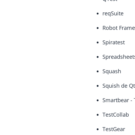
reqSuite
Robot Fram
Spiratest
Spreadsheets
Squash
Squish de Q
Smartbear -
TestCollab
TestGear