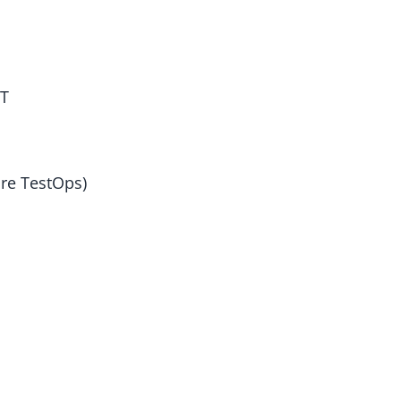
FT
re TestOps)