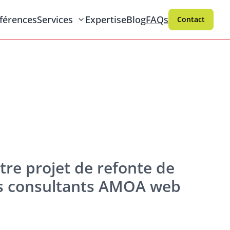
férences
Services
Expertise
Blog
FAQs
Contact
tre projet de refonte de
nos consultants AMOA web