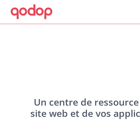
qodop
Aller au contenu principal
Aller au menu
Un centre de ressource 
site web et de vos appl